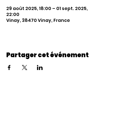
29 août 2025, 18:00 – 01 sept. 2025,
22:00
Vinay, 38470 Vinay, France
Partager cet événement
Comité des Fêtes
10 Avenue Brun-
Faulquier, 38470 VINAY